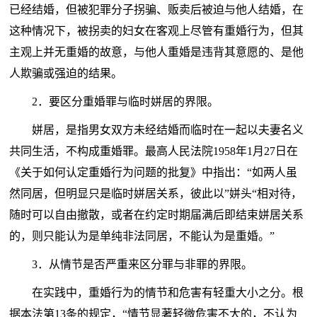
已经结婚，但被犯罪分子拐骗、贩卖后被迫与他人结婚，在
这种情况下，被拐卖的妇女在客观上尽管有重婚行为，但其
主观上并无重婚的故意，与他人重婚是违背其意愿的、是他
人欺骗或强迫的结果。
2．要区分重婚罪与临时姘居的界限。
姘居，是指男女双方未经结婚而临时在一起以夫妻名义
共同生活，不构成重婚罪。最高人民法院1958年1月27日在
《关于如何认定重婚行为问题的批复》中指出：“如两人虽
然同居，但明显只是临时姘居关系，彼此以”姘头“相对待，
随时可以自由撤散，或者在约定时期届满后即结束姘居关系
的，则只能认为是单纯非法同居，不能认为是重婚。”
3．从情节是否严重来区分罪与非罪的界限。
在实践中，重婚行为的情节和危害有轻重大小之分。根
据本法第13条的规定，“情节显著轻微危害不大的，不认为