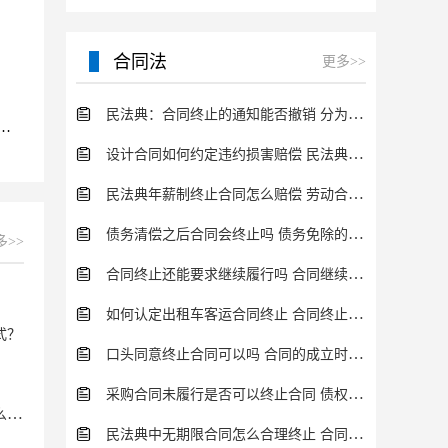
管。清算组成立后，便接
替公司董事会，开始进行
清算活动。清算的具体步
合同法
更多>>
民法典：合同终止的通知能否撤销 分为这几种情况
婚的定义是什么？诉讼离婚的法定情形有哪些？
设计合同如何约定违约损害赔偿 民法典的规定分析
民法典年薪制终止合同怎么赔偿 劳动合同终止流程一览
债务清偿之后合同会终止吗 债务免除的特点介绍
多>>
合同终止还能要求继续履行吗 合同继续履行条件内容介绍
如何认定出租车客运合同终止 合同终止有什么法律后果？
式？
口头同意终止合同可以吗 合同的成立时间规定介绍
采购合同未履行是否可以终止合同 债权债务终止情形一览
公司名和商标名不一样怎么办？商标驳回复审要具备什么条件？
民法典中无期限合同怎么合理终止 合同的履行方式一览