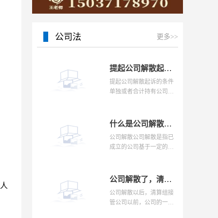
15037178970
公司法
更多>>
提起公司解散起诉的条件是什么？公司的解散事由与清算办法是怎样的？
提起公司解散起诉的条件
单独或者合计持有公司全
部股东表决权百分之十以
上的股东，以下列事由之
一提起解散公司诉讼，人
什么是公司解散？股东申请解散公司有前置程序吗？条件有哪些？
民法院应予受理：（一
公司解散公司解散是指已
成立的公司基于一定的合
法事由而使公司消灭的法
律行为。公司解散的原因
有三大类：一类是一般解
公司解散了，清算组已进场，办理注销登记前有具体的清算流程是什么？
人
散的原因;一类是强制
公司解散以后，清算组接
管公司以前，公司的一切
财产均由董事会负责保