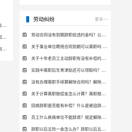
？
劳动纠纷
更多>>
物权是什么？知识产权又是什么？电商法商标违规怎么处罚？
劳动合同没有到期辞职给违约金吗？公司辞退员工的程序是怎样的？
电商法商标违规怎么投诉？关于纳入遗产税免税范围的知识产权的具体项目
关于事业单位聘用合同到期可以离职吗 事业单位离职有哪些规定？
电商法商标侵权的认定标准是什么？知识经济时代，如何让知识产权保值又升值
关于十年老员工主动辞职有没有补偿的问题 一般老员工被辞退怎么补偿？
实践中离职后生育津贴还可以领取吗？生育保险待遇有哪些法律规定？
没有办理离职手续算解除合同吗？解除劳动合同离职补偿金怎么算？
关于计算离职赔偿金怎么计算？离职赔偿金的法律规定是什么？
因病辞职是否能有补偿？什么是被迫辞职有哪些情况？
员工什么疾病单位不能辞退？规定解除劳动合同法定情形有哪些？
辞职以后五险一金怎么办？辞职以后五险一金有几种方式处理？