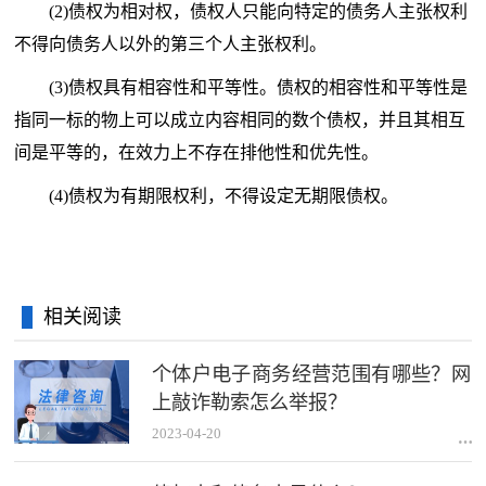
(2)债权为相对权，债权人只能向特定的债务人主张权利
不得向债务人以外的第三个人主张权利。
(3)债权具有相容
性
和
平
等
性
。债权的相容
性
和
平
等
性
是
指同一标的物上可以成立内容相同的数个债权，并且其相互
间是
平
等的，在效力上不存在排他
性
和优先
性
。
(4)债权为有期限权利，不得设定无期限债权。
相关阅读
个体户电子商务经营范围有哪些？网
上敲诈勒索怎么举报？
2023-04-20