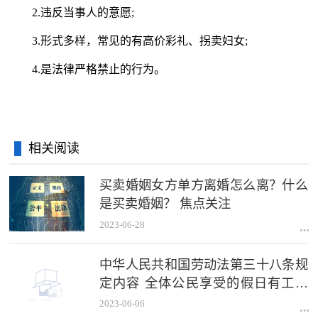
2.违反当事人的意愿;
3.形式多样，常见的有高价彩礼、拐卖妇女;
4.是法律严格禁止的行为。
相关阅读
买卖婚姻女方单方离婚怎么离？什么
是买卖婚姻？ 焦点关注
2023-06-28
中华人民共和国劳动法第三十八条规
定内容 全体公民享受的假日有工资
吗？
2023-06-06